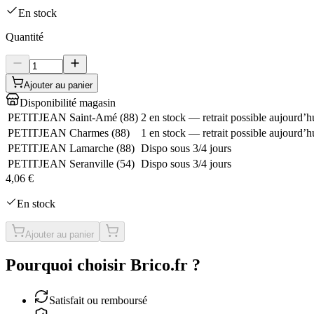
En stock
Quantité
Ajouter au panier
Disponibilité magasin
PETITJEAN Saint-Amé
(
88
)
2 en stock — retrait possible aujourd’h
PETITJEAN Charmes
(
88
)
1 en stock — retrait possible aujourd’h
PETITJEAN Lamarche
(
88
)
Dispo sous 3/4 jours
PETITJEAN Seranville
(
54
)
Dispo sous 3/4 jours
4,06 €
En stock
Ajouter au panier
Pourquoi choisir Brico.fr ?
Satisfait ou remboursé