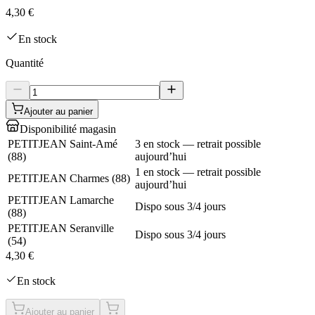
4,30 €
En stock
Quantité
Ajouter au panier
Disponibilité magasin
PETITJEAN Saint-Amé
3 en stock — retrait possible
(
88
)
aujourd’hui
1 en stock — retrait possible
PETITJEAN Charmes
(
88
)
aujourd’hui
PETITJEAN Lamarche
Dispo sous 3/4 jours
(
88
)
PETITJEAN Seranville
Dispo sous 3/4 jours
(
54
)
4,30 €
En stock
Ajouter au panier