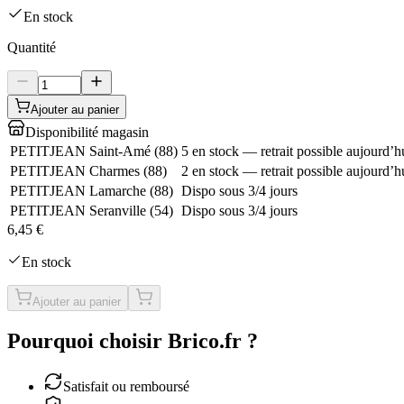
En stock
Quantité
Ajouter au panier
Disponibilité magasin
PETITJEAN Saint-Amé
(
88
)
5 en stock — retrait possible aujourd’h
PETITJEAN Charmes
(
88
)
2 en stock — retrait possible aujourd’h
PETITJEAN Lamarche
(
88
)
Dispo sous 3/4 jours
PETITJEAN Seranville
(
54
)
Dispo sous 3/4 jours
6,45 €
En stock
Ajouter au panier
Pourquoi choisir Brico.fr ?
Satisfait ou remboursé