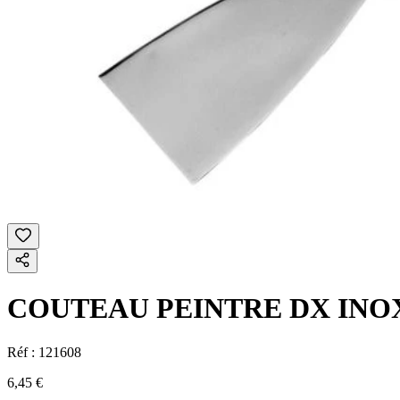
COUTEAU PEINTRE DX INO
Réf :
121608
6,45 €