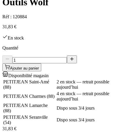
Outils Wolf
Réf :
120884
31,83 €
En stock
Quantité
Ajouter au panier
Disponibilité magasin
PETITJEAN Saint-Amé
2 en stock — retrait possible
(
88
)
aujourd’hui
4 en stock — retrait possible
PETITJEAN Charmes
(
88
)
aujourd’hui
PETITJEAN Lamarche
Dispo sous 3/4 jours
(
88
)
PETITJEAN Seranville
Dispo sous 3/4 jours
(
54
)
31,83 €