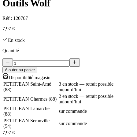
Outils Wolf
Réf :
120767
7,97 €
En stock
Quantité
Ajouter au panier
Disponibilité magasin
PETITJEAN Saint-Amé
3 en stock — retrait possible
(
88
)
aujourd’hui
2 en stock — retrait possible
PETITJEAN Charmes
(
88
)
aujourd’hui
PETITJEAN Lamarche
sur commande
(
88
)
PETITJEAN Seranville
sur commande
(
54
)
7,97 €