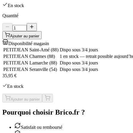
En stock
Quantité
Ajouter au panier
Disponibilité magasin
PETITJEAN Saint-Amé
(
88
)
Dispo sous 3/4 jours
PETITJEAN Charmes
(
88
)
1 en stock — retrait possible aujourd’h
PETITJEAN Lamarche
(
88
)
Dispo sous 3/4 jours
PETITJEAN Seranville
(
54
)
Dispo sous 3/4 jours
35,95 €
En stock
Ajouter au panier
Pourquoi choisir Brico.fr ?
Satisfait ou remboursé