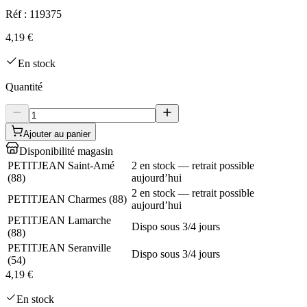
Réf :
119375
4,19 €
En stock
Quantité
Ajouter au panier
Disponibilité magasin
PETITJEAN Saint-Amé
2 en stock — retrait possible
(
88
)
aujourd’hui
2 en stock — retrait possible
PETITJEAN Charmes
(
88
)
aujourd’hui
PETITJEAN Lamarche
Dispo sous 3/4 jours
(
88
)
PETITJEAN Seranville
Dispo sous 3/4 jours
(
54
)
4,19 €
En stock