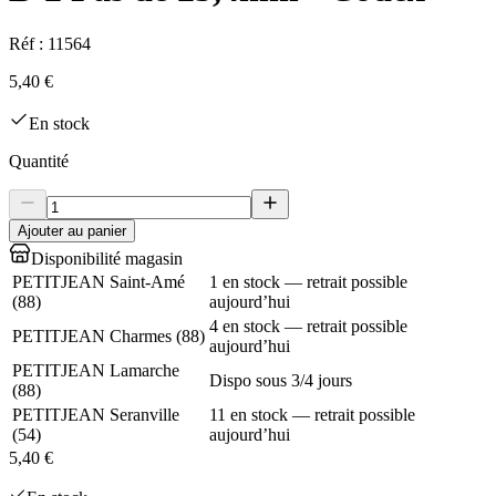
Réf :
11564
5,40 €
En stock
Quantité
Ajouter au panier
Disponibilité magasin
PETITJEAN Saint-Amé
1 en stock — retrait possible
(
88
)
aujourd’hui
4 en stock — retrait possible
PETITJEAN Charmes
(
88
)
aujourd’hui
PETITJEAN Lamarche
Dispo sous 3/4 jours
(
88
)
PETITJEAN Seranville
11 en stock — retrait possible
(
54
)
aujourd’hui
5,40 €