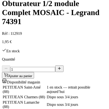
Obturateur 1/2 module
Complet MOSAIC - Legrand
74391
Réf :
112919
1,95 €
En stock
Quantité
Ajouter au panier
Disponibilité magasin
PETITJEAN Saint-Amé
1 en stock — retrait possible
(
88
)
aujourd’hui
PETITJEAN Charmes
(
88
)
Dispo sous 3/4 jours
PETITJEAN Lamarche
Dispo sous 3/4 jours
(
88
)