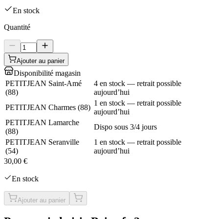
En stock
Quantité
Ajouter au panier
Disponibilité magasin
PETITJEAN Saint-Amé
4 en stock — retrait possible
(
88
)
aujourd’hui
1 en stock — retrait possible
PETITJEAN Charmes
(
88
)
aujourd’hui
PETITJEAN Lamarche
Dispo sous 3/4 jours
(
88
)
PETITJEAN Seranville
1 en stock — retrait possible
(
54
)
aujourd’hui
30,00 €
En stock
Ajouter au panier