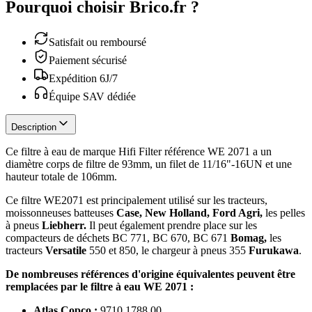
Pourquoi choisir Brico.fr ?
Satisfait ou remboursé
Paiement sécurisé
Expédition 6J/7
Équipe SAV dédiée
Description
Ce filtre à eau de marque Hifi Filter référence WE 2071 a un
diamètre corps de filtre de 93mm, un filet de 11/16"-16UN et une
hauteur totale de 106mm.
Ce filtre WE2071 est principalement utilisé sur les tracteurs,
moissonneuses batteuses
Case, New Holland, Ford Agri,
les pelles
à pneus
Liebherr.
Il peut également prendre place sur les
compacteurs de déchets BC 771, BC 670, BC 671
Bomag,
les
tracteurs
Versatile
550 et 850, le chargeur à pneus 355
Furukawa
.
De nombreuses références d'origine équivalentes peuvent être
remplacées par le filtre à eau WE 2071 :
Atlas Copco :
9710.1788.00,