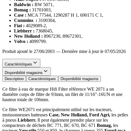
Baldwin :
BW 5071,
Bomag :
31701003,
Case :
MCA 77544, 1290287 H 1, 690171 C 1,
Cummins :
3100304,
Fiat :
4029089-2,
Liebherr :
7368045,
New Holland :
8967230, 89672301,
Volvo :
4099799.
Produit ajouté le 27/06/2003
—
Dernière mise à jour le 07/05/2026
Caractéristiques
Disponibilité magasins
Description
Caractéristiques
Disponibilité magasins
Ce filtre à eau de marque Hifi Filter référence WE 2071 a un
diamètre corps de filtre de 93mm, un filet de 11/16"-16UN et une
hauteur totale de 106mm.
Ce filtre WE2071 est principalement utilisé sur les tracteurs,
moissonneuses batteuses
Case, New Holland, Ford Agri,
les pelles
à pneus
Liebherr.
Il peut également prendre place sur les
compacteurs de déchets BC 771, BC 670, BC 671
Bomag,
les
tracteurs
Versatile
550 et 850, le chargeur à pneus 355
Furukawa
.