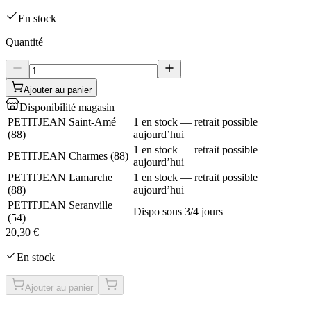
En stock
Quantité
Ajouter au panier
Disponibilité magasin
PETITJEAN Saint-Amé
1 en stock — retrait possible
(
88
)
aujourd’hui
1 en stock — retrait possible
PETITJEAN Charmes
(
88
)
aujourd’hui
PETITJEAN Lamarche
1 en stock — retrait possible
(
88
)
aujourd’hui
PETITJEAN Seranville
Dispo sous 3/4 jours
(
54
)
20,30 €
En stock
Ajouter au panier