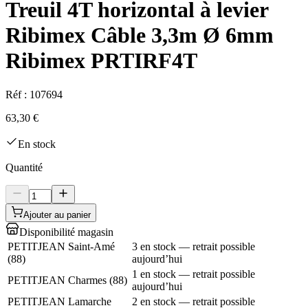
Treuil 4T horizontal à levier
Ribimex Câble 3,3m Ø 6mm
Ribimex PRTIRF4T
Réf :
107694
63,30 €
En stock
Quantité
Ajouter au panier
Disponibilité magasin
PETITJEAN Saint-Amé
3 en stock — retrait possible
(
88
)
aujourd’hui
1 en stock — retrait possible
PETITJEAN Charmes
(
88
)
aujourd’hui
PETITJEAN Lamarche
2 en stock — retrait possible