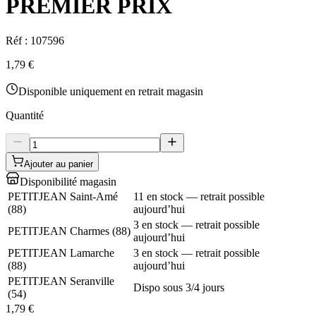
PREMIER PRIX
Réf :
107596
1,79 €
Disponible uniquement en retrait magasin
Quantité
Ajouter au panier
Disponibilité magasin
PETITJEAN Saint-Amé
11 en stock — retrait possible
(
88
)
aujourd’hui
3 en stock — retrait possible
PETITJEAN Charmes
(
88
)
aujourd’hui
PETITJEAN Lamarche
3 en stock — retrait possible
(
88
)
aujourd’hui
PETITJEAN Seranville
Dispo sous 3/4 jours
(
54
)
1,79 €