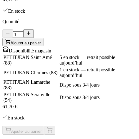
En stock
Quantité
Ajouter au panier
Disponibilité magasin
PETITJEAN Saint-Amé
5 en stock — retrait possible
(
88
)
aujourd’hui
1 en stock — retrait possible
PETITJEAN Charmes
(
88
)
aujourd’hui
PETITJEAN Lamarche
Dispo sous 3/4 jours
(
88
)
PETITJEAN Seranville
Dispo sous 3/4 jours
(
54
)
61,70 €
En stock
Ajouter au panier