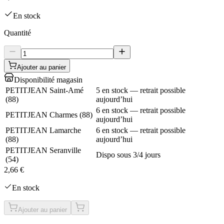
En stock
Quantité
Ajouter au panier
Disponibilité magasin
PETITJEAN Saint-Amé
5 en stock — retrait possible
(
88
)
aujourd’hui
6 en stock — retrait possible
PETITJEAN Charmes
(
88
)
aujourd’hui
PETITJEAN Lamarche
6 en stock — retrait possible
(
88
)
aujourd’hui
PETITJEAN Seranville
Dispo sous 3/4 jours
(
54
)
2,66 €
En stock
Ajouter au panier