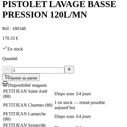
PISTOLET LAVAGE BASSE
PRESSION 120L/MN
Réf :
180348
170,33 €
En stock
Quantité
Ajouter au panier
Disponibilité magasin
PETITJEAN Saint-Amé
Dispo sous 3/4 jours
(
88
)
1 en stock — retrait possible
PETITJEAN Charmes
(
88
)
aujourd’hui
PETITJEAN Lamarche
Dispo sous 3/4 jours
(
88
)
PETITJEAN Seranville