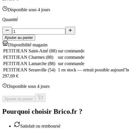
Disponible sous 4 jours
Quantité
Ajouter au panier
Disponibilité magasin
PETITJEAN Saint-Amé
(
88
)
sur commande
PETITJEAN Charmes
(
88
)
sur commande
PETITJEAN Lamarche
(
88
)
sur commande
PETITJEAN Seranville
(
54
)
1 en stock — retrait possible aujourd’h
297,69 €
Disponible sous 4 jours
Ajouter au panier
Pourquoi choisir Brico.fr ?
Satisfait ou remboursé